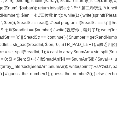
 6, 7, 8, 9), [$num]); shuffle($array); $subarr = array_slice($arra
ge([$num], $subarr)); return intval($str); } /** * 第二种玩法 */ fu
Number(); $len = 4; //四位数 init(); while(1) { write(sprintf('Ple
it: ', $len)); $readStr = read(); // exit program if($readStr == 'q' || $
adStr); if($readInt == $number) { write('祝贺你，猜对了!'); write('Inpu
eadStr == 'c' || $readStr == 'continue') { $number = getRandNumber(
adInt = str_pad($readInt, $len, '0', STR_PAD_LEFT); //
r = str_split($readInt, 1); // cast to array $numArr = str_split($nu
i = 0; $i < $len; $i++) { if($readArr[$i] == $numArr[$i]) { $aval++;
unt(array_intersect($readArr, $numArr)); write(sprintf('%sA%sB', $av
li') { // guess_the_number(1); guess_the_number2(); } else { ech