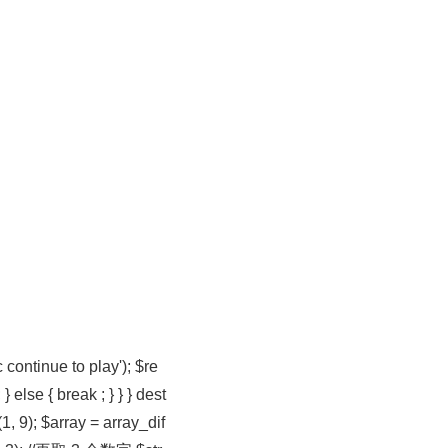
continue to play'); $re
 else { break ; } } } dest
); $array = array_dif