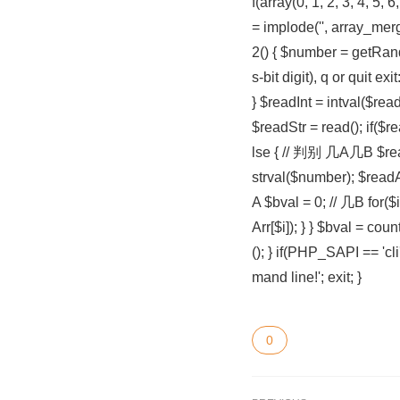
f(array(0, 1, 2, 3, 4, 5,
= implode('', array_mer
2() { $number = getRand
s-bit digit), q or quit ex
} $readInt = intval($re
$readStr = read(); if($r
lse { // 判别 几A几B $re
strval($number); $readAr
A $bval = 0; // 几B for($
Arr[$i]); } } $bval = co
(); } if(PHP_SAPI == 'c
mand line!'; exit; }
0