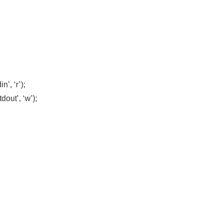
n’, ‘r’);
dout’, ‘w’);