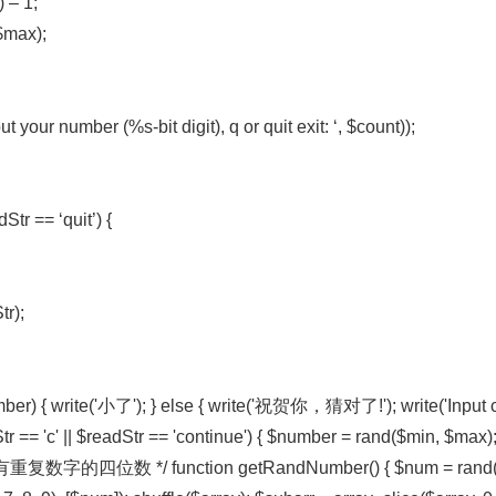
 – 1;
$max);
ut your number (%s-bit digit), q or quit exit: ‘, $count));
dStr == ‘quit’) {
tr);
umber) { write('小了'); } else { write('祝贺你，猜对了!'); write('Input c 
tr == 'c' || $readStr == 'continue') { $number = rand($min, $max); }
有重复数字的四位数 */ function getRandNumber() { $num = rand(1, 9