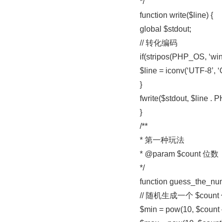
*/
function write($line) {
global $stdout;
// 转化编码
if(stripos(PHP_OS, ‘winn
$line = iconv(‘UTF-8’, ‘
}
fwrite($stdout, $line .
}
/**
* 第一种玩法
* @param $count 位数
*/
function guess_the_num
// 随机生成一个 $count
$min = pow(10, $count 