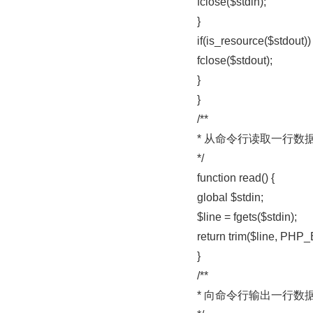
fclose($stdin);
}
if(is_resource($stdout)) 
fclose($stdout);
}
}
/**
* 从命令行读取一行数
*/
function read() {
global $stdin;
$line = fgets($stdin);
return trim($line, P
}
/**
* 向命令行输出一行数