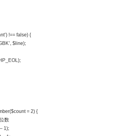
t’) !== false) {
GBK’, $line);
 PHP_EOL);
ber($count = 2) {
 位数
– 1);