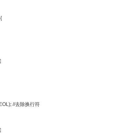
{
据
HP_EOL); //去除换行符
据