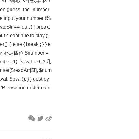
y, 0, 3); //再取 3 个数字 $str
nction guess_the_number
ase input your number (%
readStr == 'quit') { break;
t c continue to play');
); } else { break ; } } e
缺乏四位的补足四位 $number =
mber, 1); $aval = 0; // 几
 unset($readArr[$i], $num
al, $bval)); } } destroy
o 'Please run under com