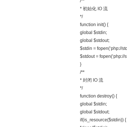
/**
* 初始化 IO 流
*/
function init() {
global $stdin;
global $stdout;
$stdin = fopen(‘php://stdi
$stdout = fopen(‘php://st
}
/**
* 封闭 IO 流
*/
function destroy() {
global $stdin;
global $stdout;
if(is_resource($stdin)) {