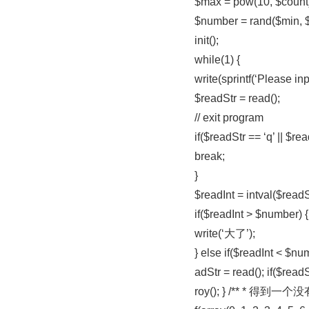
$max = pow(10, $count)
$number = rand($min, 
init();
while(1) {
write(sprintf(‘Please inp
$readStr = read();
// exit program
if($readStr == ‘q’ || $rea
break;
}
$readInt = intval($readS
if($readInt > $number) {
write(‘大了’);
} else if($readInt < $n
adStr = read(); if($readS
roy(); } /** * 得到一个没